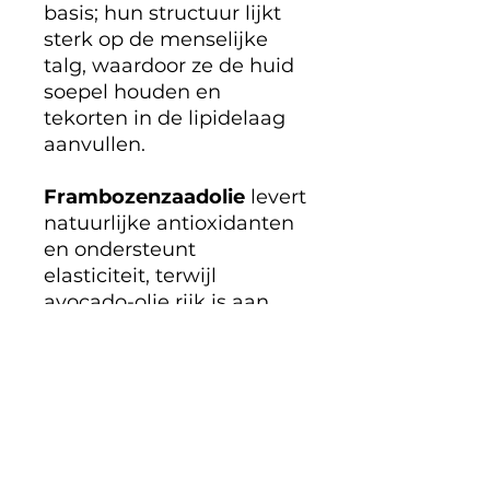
basis; hun structuur lijkt
sterk op de menselijke
talg, waardoor ze de huid
soepel houden en
tekorten in de lipidelaag
aanvullen.
Frambozenzaadolie
levert
natuurlijke antioxidanten
en ondersteunt
elasticiteit, terwijl
avocado-olie rijk is aan
voedende vetzuren die
droogtestress helpen
verminderen. Het karanja-
extract biedt aanvullende
beschermende
eigenschappen, en
abyssinian-olie zorgt voor